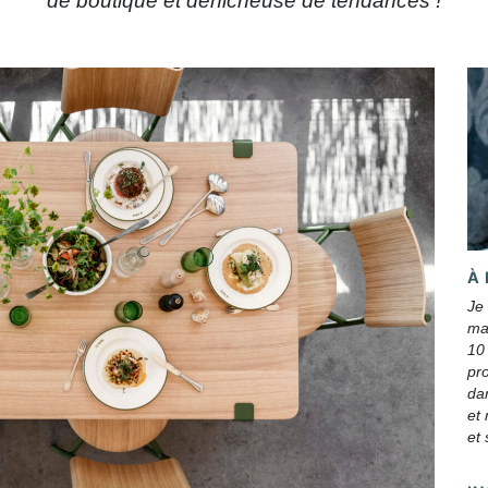
de boutique et dénicheuse de tendances !
À
Je
mai
10 
pro
dan
et
et