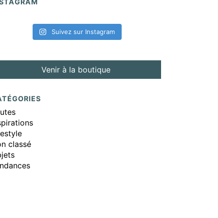
NSTAGRAM
Suivez sur Instagram
Venir à la boutique
ATÉGORIES
utes
spirations
festyle
n classé
jets
ndances